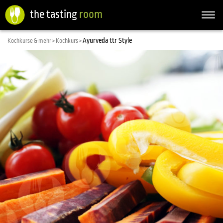
the tasting
room
Togg
navi
Ayurveda ttr Style
Kochkurse & mehr >
Kochkurs >