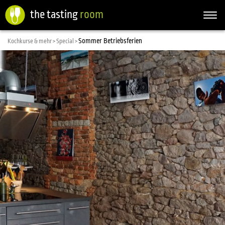
the tasting
room
Togg
navi
Sommer Betriebsferien
Kochkurse & mehr >
Special >