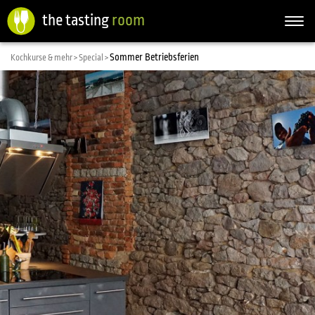
the tasting
room
Togg
navi
Sommer Betriebsferien
Kochkurse & mehr >
Special >