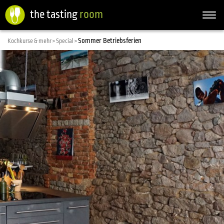
the tasting
room
Togg
navi
Sommer Betriebsferien
Kochkurse & mehr >
Special >