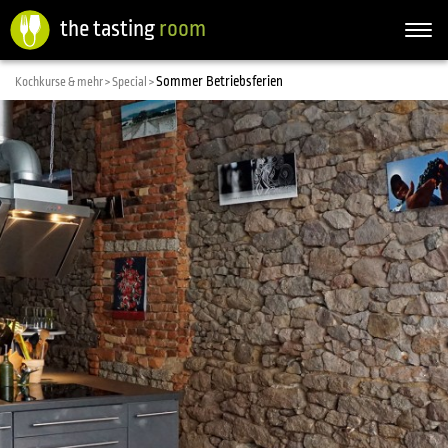
the tasting
room
Togg
navi
Sommer Betriebsferien
Kochkurse & mehr >
Special >