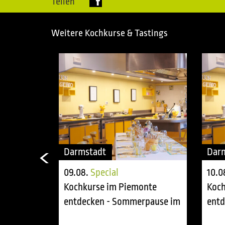
Teilen
Weitere Kochkurse & Tastings
Darmstadt
Dar
09.08.
Special
10.0
onte
Kochkurse im Piemonte
Koch
rpause im
entdecken - Sommerpause im
entd
tasting room
tast