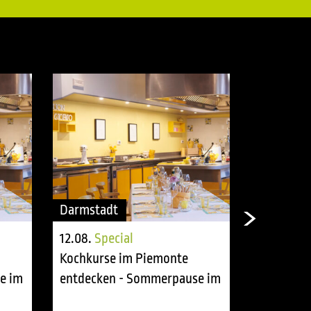
Darmstadt
Darmstad
12.08.
Special
13.08.
Spe
Kochkurse im Piemonte
Kochkurs
e im
entdecken - Sommerpause im
entdecke
tasting room
tasting r