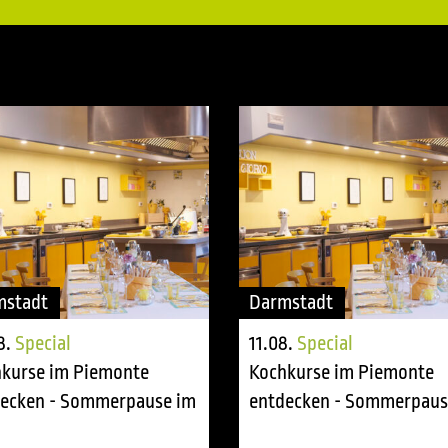
mstadt
Darmstadt
8.
Special
11.08.
Special
kurse im Piemonte
Kochkurse im Piemonte
ecken - Sommerpause im
entdecken - Sommerpaus
ing room
tasting room