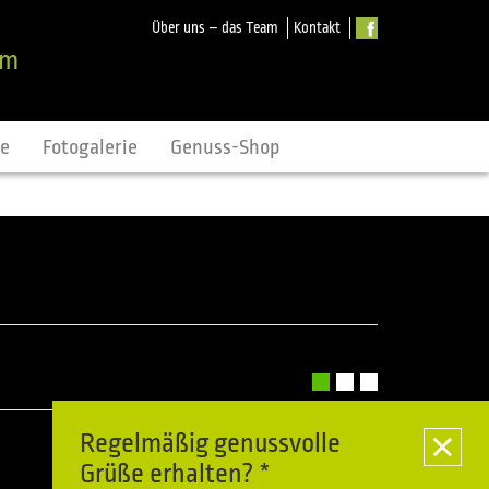
Über uns – das Team
Kontakt
om
ne
Fotogalerie
Genuss-Shop
Regelmäßig genussvolle
Grüße erhalten? *