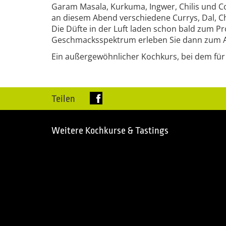
Garam Masala, Kurkuma, Ingwer, Chilis und C
an diesem Abend verschiedene Currys, Dal, C
Die Düfte in der Luft laden schon bald zum P
Geschmacksspektrum erleben Sie dann zum A
Ein außergewöhnlicher Kochkurs, bei dem für 
Teilen
Weitere Kochkurse & Tastings