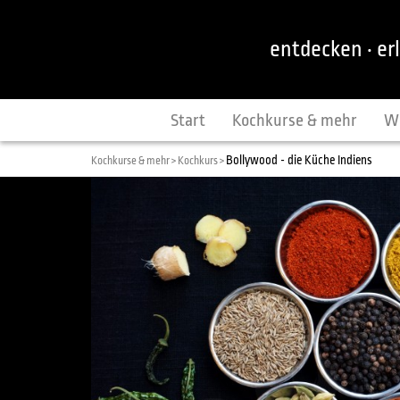
entdecken · er
Start
Kochkurse & mehr
W
Bollywood - die Küche Indiens
Kochkurse & mehr >
Kochkurs >