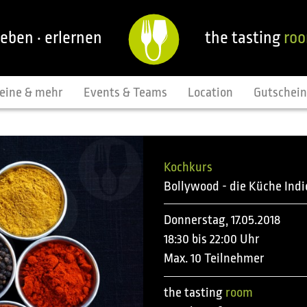
leben · erlernen
the tasting
ro
eine & mehr
Events & Teams
Location
Gutschei
Kochkurs
Bollywood - die Küche Indi
Donnerstag, 17.05.2018
18:30 bis 22:00 Uhr
Max. 10 Teilnehmer
the tasting
room