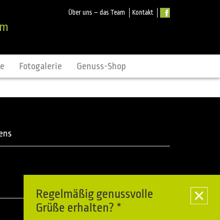
Über uns – das Team
Kontakt
om
ne
Fotogalerie
Genuss-Shop
ens
Regelmäßig genussvolle
Grüße erhalten? *