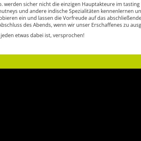
o. werden sicher nicht die einzigen Hauptakteure im tast
hutneys und andere indische Spezialitäten kennenlernen u
robieren ein und lassen die Vorfreude auf das abschließen
bschluss des Abends, wenn wir unser Erschaffenes zu au
jeden etwas dabei ist, versprochen!