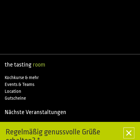
the tasting
room
Kochkurse & mehr
Events & Teams
Location
Gutscheine
Nächste Veranstaltungen
09.08.
Special
Regelmäßig genussvolle Grüße
Kochkurse im Piemonte entdecken - Sommerpause im tasting room