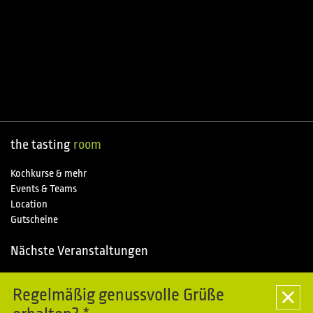
the tasting
room
Kochkurse & mehr
Events & Teams
Location
Gutscheine
Nächste Veranstaltungen
08.08.
Special
Regelmäßig genussvolle Grüße
Kochkurse im Piemonte entdecken - Sommerpause im tasting room