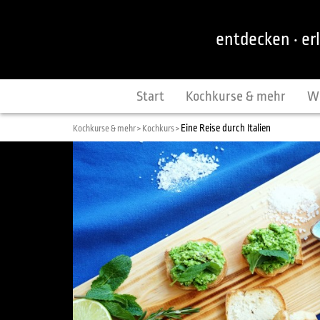
entdecken · er
Start
Kochkurse & mehr
W
Eine Reise durch Italien
Kochkurse & mehr >
Kochkurs >