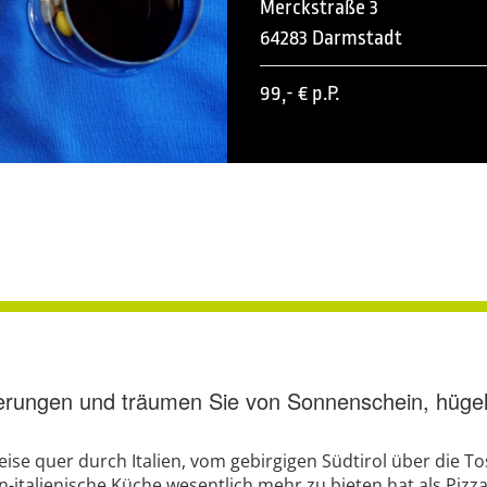
Merckstraße 3
64283 Darmstadt
99,- € p.P.
nerungen und träumen Sie von Sonnenschein, hügel
ise quer durch Italien, vom gebirgigen Südtirol über die T
an-italienische Küche wesentlich mehr zu bieten hat als Pizz