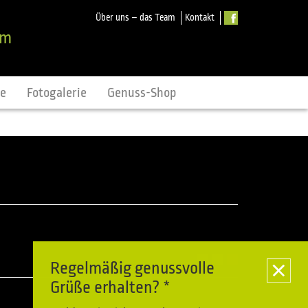
Über uns – das Team
Kontakt
om
ne
Fotogalerie
Genuss-Shop
Regelmäßig genussvolle
Grüße erhalten? *