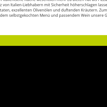
erz von Italien-Liebhabern mit Sicherheit höherschlagen la
 Zutaten, exzellenten Olivenölen und duftenden Kräutern. Z
mit dem selbstgekochten Menü und passendem Wein unsere 