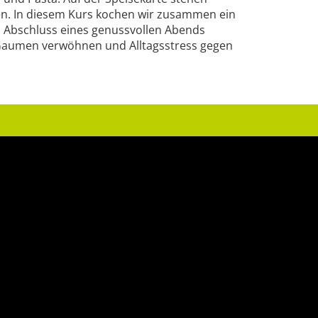
ssen. In diesem Kurs kochen wir zusammen ein
um Abschluss eines genussvollen Abends
Gaumen verwöhnen und Alltagsstress gegen