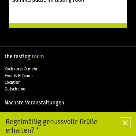
the tasting
room
Kochkurse & mehr
Events & Teams
Location
Gutscheine
Nächste Veranstaltungen
06.08.
Special
Regelmäßig genussvolle Grüße
Kochkurse im Piemonte entdecken - Sommerpause im tasting room
erhalten? *
07.08.
Special