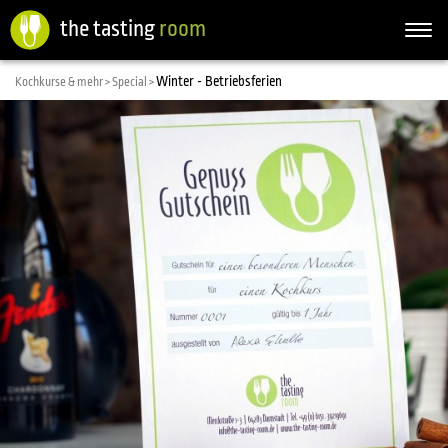
the tasting
room
Togg
navi
Winter - Betriebsferien
Kochkurse & mehr >
Special >