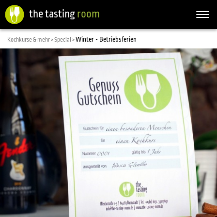
the tasting
room
Togg
navi
Winter - Betriebsferien
Kochkurse & mehr >
Special >