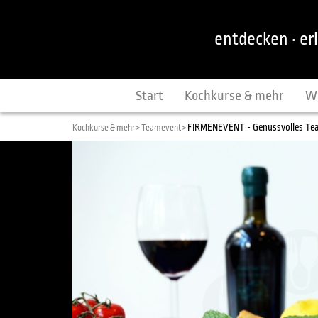
entdecken · er
Start
Kochkurse & mehr
W
FIRMENEVENT - Genussvolles T
Kochkurse & mehr >
Teamevent >