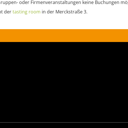
 Gruppen- oder Firmenveranstaltungen keine Buchungen mög
nt der
tasting
room
in der Merckstraße 3.