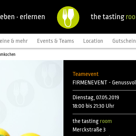
leben · erlernen
the tasting
ro
eine & mehr
Events & Teams
Location
Gutschei
eamkochen
Teamevent
FIRMENEVENT - Genussvol
Dienstag, 07.05.2019
18:00 bis 21:30 Uhr
the tasting
room
Merckstraße 3