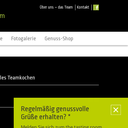
Über uns – das Team
Kontakt
om
ne
Fotogalerie
Genuss-Shop
les Teamkochen
Regelmäßig genussvolle
Grüße erhalten? *
Melden Sie sich zum the tasting room