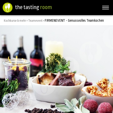
the tasting
room
Togg
navi
FIRMENEVENT - Genussvolles Teamkochen
Kochkurse & mehr >
Teamevent >