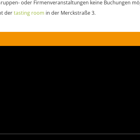
 Gruppen- oder Firmenveranstaltungen keine Buchungen mög
nt der
tasting
room
in der Merckstraße 3.