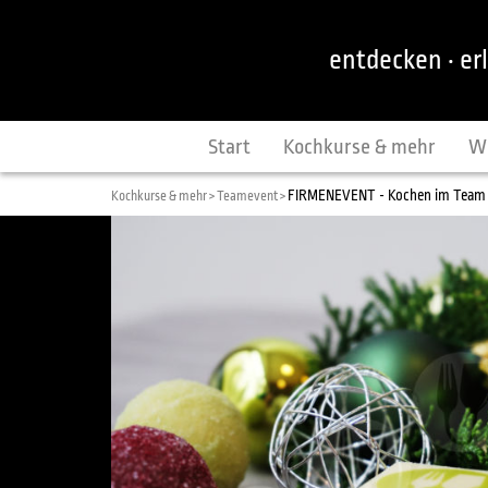
entdecken · er
Start
Kochkurse & mehr
W
FIRMENEVENT - Kochen im Team
Kochkurse & mehr >
Teamevent >