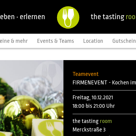
leben · erlernen
the tasting
ro
eine & mehr
Events & Teams
Location
Gutschei
Teamevent
FIRMENEVENT - Kochen i
Freitag, 10.12.2021
18:00 bis 21:00 Uhr
the tasting
room
Merckstraße 3