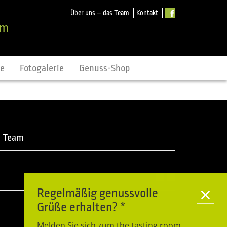
Über uns – das Team
Kontakt
om
ne
Fotogalerie
Genuss-Shop
m Team
Regelmäßig genussvolle
Grüße erhalten? *
Melden Sie sich zum the tasting room