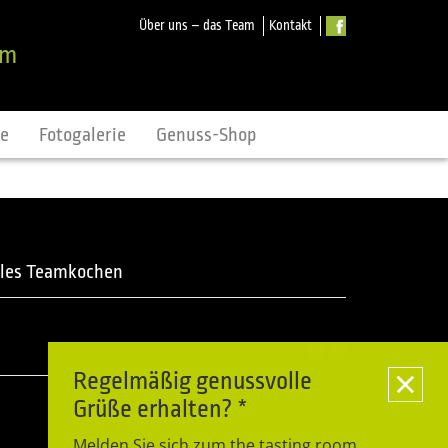
Über uns – das Team
Kontakt
om
ne
Fotogalerie
Genuss-Shop
les Teamkochen
Regelmäßig genussvolle
Grüße erhalten? *
Melden Sie sich zum the tasting room