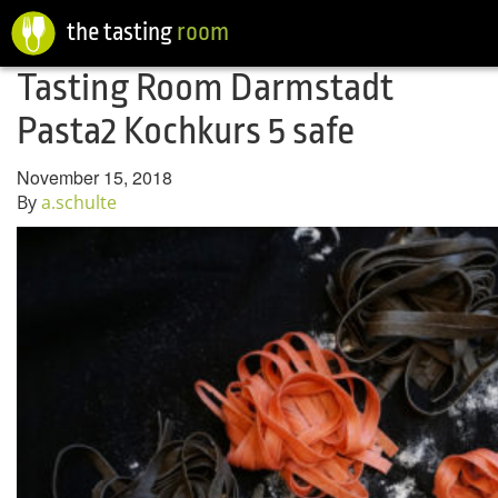
the tasting
room
Tasting Room Darmstadt
Pasta2 Kochkurs 5 safe
November 15, 2018
By
a.schulte