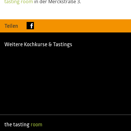
tasting
room
in der Merckstraße 3.
Teilen
Weitere Kochkurse & Tastings
the tasting
room