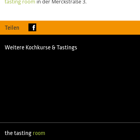
tasting
room
in der Merckstraße 3.
Teilen
Weitere Kochkurse & Tastings
the tasting
room