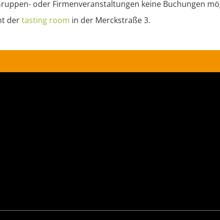
 Gruppen- oder Firmenveranstaltungen keine Buchungen mög
nt der
tasting
room
in der Merckstraße 3.