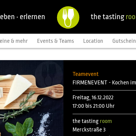
leben · erlernen
the tasting
ro
eine & mehr
Events & Teams
Location
Gutschei
Teamevent
FIRMENEVENT - Kochen i
Freitag, 16.12.2022
17:00 bis 21:00 Uhr
the tasting
room
Merckstraße 3