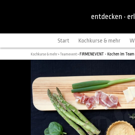
entdecken · er
Start
Kochkurse & mehr
W
FIRMENEVENT - Kochen im Team
Kochkurse & mehr >
Teamevent >