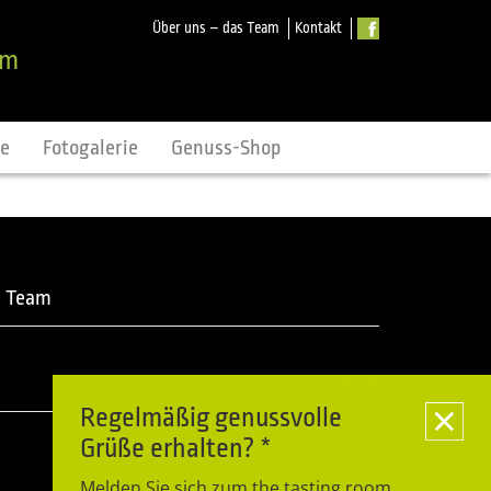
Über uns – das Team
Kontakt
om
ne
Fotogalerie
Genuss-Shop
m Team
Regelmäßig genussvolle
Grüße erhalten? *
Melden Sie sich zum the tasting room