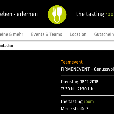
leben · erlernen
the tasting
ro
eine & mehr
Events & Teams
Location
Gutschei
eamkochen
Teamevent
FIRMENEVENT - Genussvol
Dienstag, 18.12.2018
17:30 bis 21:30 Uhr
the tasting
room
Merckstraße 3