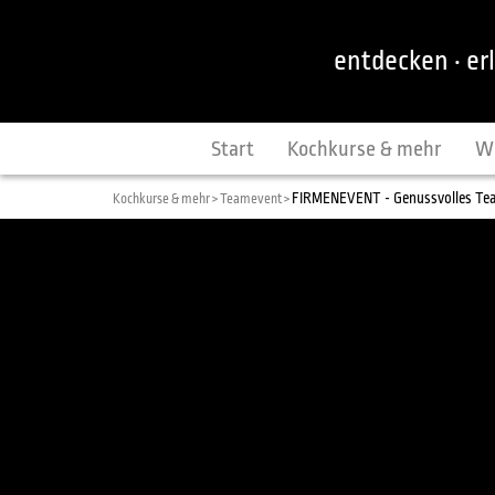
entdecken · er
Start
Kochkurse & mehr
W
FIRMENEVENT - Genussvolles T
Kochkurse & mehr >
Teamevent >