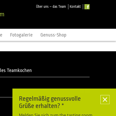
Über uns – das Team
Kontakt
om
ne
Fotogalerie
Genuss-Shop
les Teamkochen
Regelmäßig genussvolle
Grüße erhalten? *
Melden Sie sich zum the tasting room