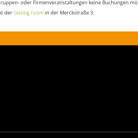
 Gruppen- oder Firmenveranstaltungen keine Buchungen mög
nt der
tasting
room
in der Merckstraße 3.