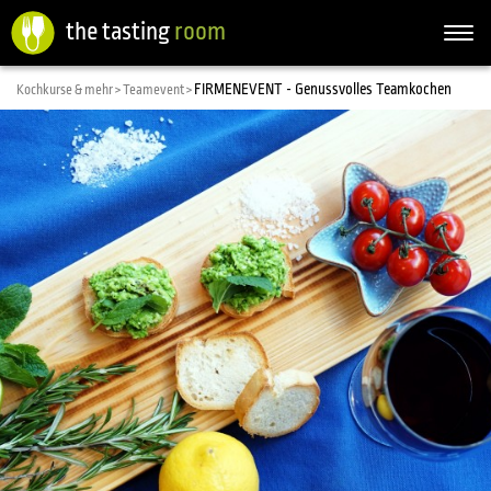
the tasting
room
Togg
navi
FIRMENEVENT - Genussvolles Teamkochen
Kochkurse & mehr >
Teamevent >