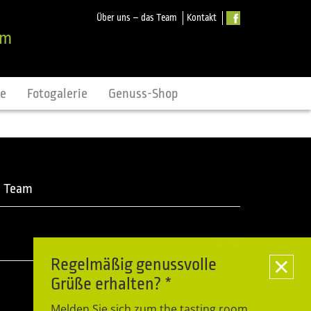
Über uns – das Team
Kontakt
om
ne
Fotogalerie
Genuss-Shop
m Team
Regelmäßig genussvolle
Grüße erhalten? *
Melden Sie sich zum the tasting room