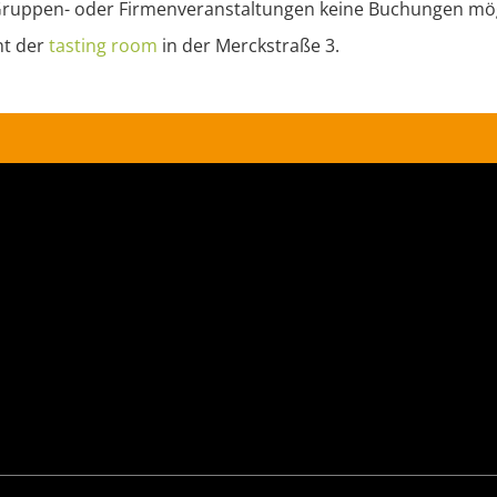
 Gruppen- oder Firmenveranstaltungen keine Buchungen mög
nt der
tasting
room
in der Merckstraße 3.