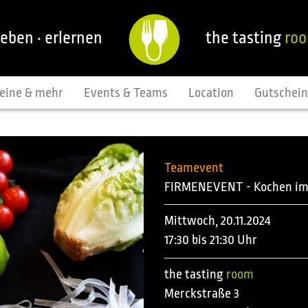
leben · erlernen
the tasting
ro
eine & mehr
Events & Teams
Location
Gutschei
Teamevent
FIRMENEVENT - Kochen i
Mittwoch, 20.11.2024
17:30 bis 21:30 Uhr
the tasting
room
Merckstraße 3