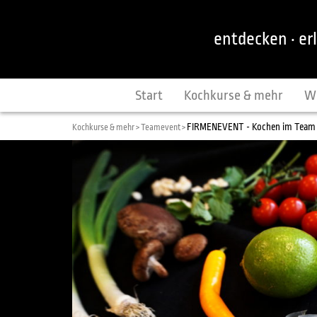
entdecken · er
Start
Kochkurse & mehr
W
FIRMENEVENT - Kochen im Team
Kochkurse & mehr >
Teamevent >