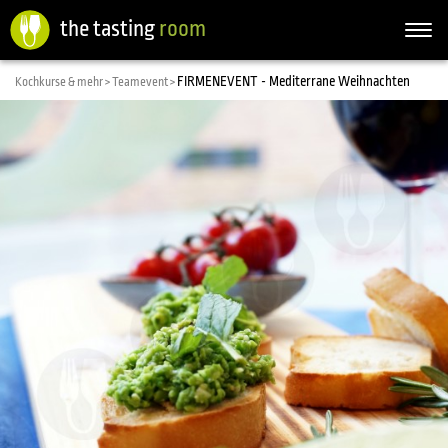
the tasting
room
Togg
navi
FIRMENEVENT - Mediterrane Weihnachten
Kochkurse & mehr >
Teamevent >