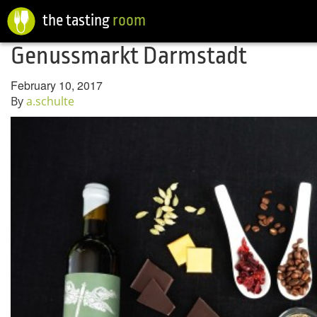
the tasting
room
Genussmarkt Darmstadt
February 10, 2017
By
a.schulte