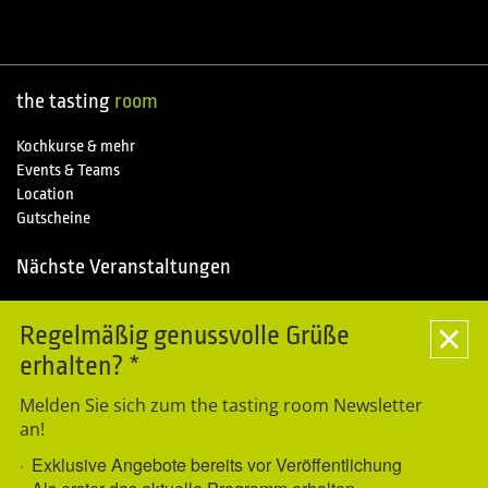
the tasting
room
Kochkurse & mehr
Events & Teams
Location
Gutscheine
Nächste Veranstaltungen
07.08.
Special
Regelmäßig genussvolle Grüße
Kochkurse im Piemonte entdecken - Sommerpause im tasting room
erhalten? *
08.08.
Special
Melden Sie sich zum the tasting room Newsletter
Kochkurse im Piemonte entdecken - Sommerpause im tasting room
an!
09.08.
Special
Exklusive Angebote bereits vor Veröffentlichung
Kochkurse im Piemonte entdecken - Sommerpause im tasting room