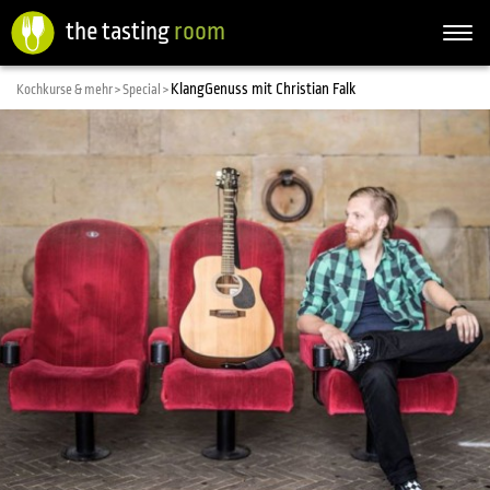
the tasting
room
Togg
navi
KlangGenuss mit Christian Falk
Kochkurse & mehr >
Special >