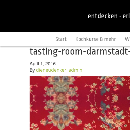
entdecken · er
Start
Kochkurse & mehr
W
tasting-room-darmstadt
April 1, 2016
By
dieneudenker_admin