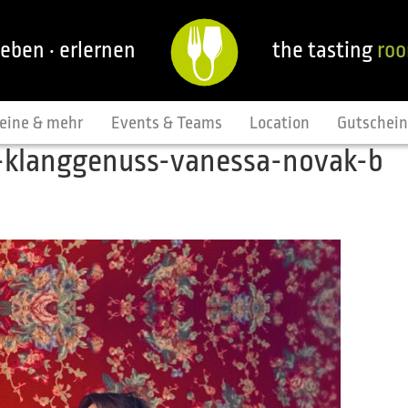
leben · erlernen
the tasting
ro
eine & mehr
Events & Teams
Location
Gutschei
-klanggenuss-vanessa-novak-b