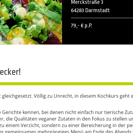
Merckstraße 3
64283 Darmstadt
79,- € p.P.
ecker!
t gleichgesetzt. Völlig zu Unrecht, in diesem Kochkurs geht
erichte kennen, bei denen nicht einfach nur tierische Zuta
hr, die Qualitäten veganer Zutaten in den Fokus zu stelle
zu einem Verzicht, sondern zu einer Bereicherung in der 
nser gemeinsames mehrgängiges Menü am Ende des Abends 