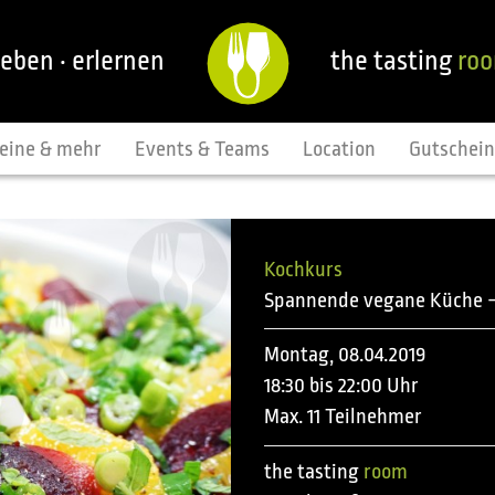
leben · erlernen
the tasting
ro
eine & mehr
Events & Teams
Location
Gutschei
Kochkurs
Spannende vegane Küche –
Montag, 08.04.2019
18:30 bis 22:00 Uhr
Max. 11 Teilnehmer
the tasting
room