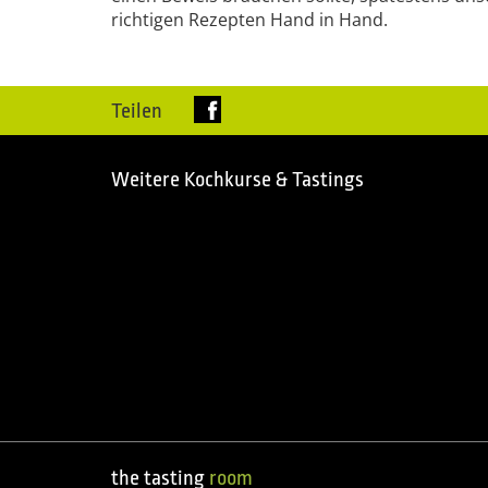
richtigen Rezepten Hand in Hand.
Teilen
Weitere Kochkurse & Tastings
the tasting
room