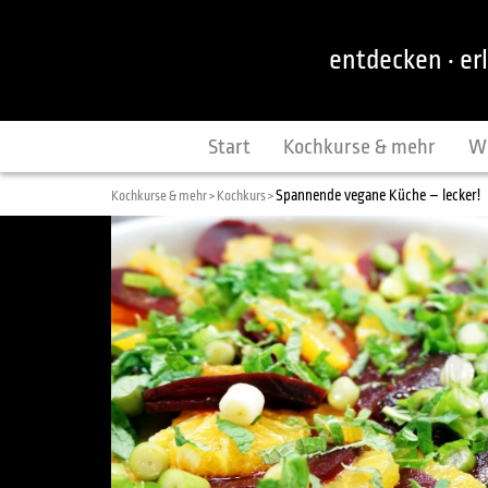
entdecken · er
Start
Kochkurse & mehr
W
Spannende vegane Küche – lecker!
Kochkurse & mehr >
Kochkurs >