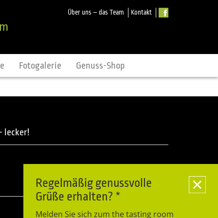
Über uns – das Team
Kontakt
om
ne
Fotogalerie
Genuss-Shop
 lecker!
Regelmäßig genussvolle
Grüße erhalten? *
Melden Sie sich zum the tasting room