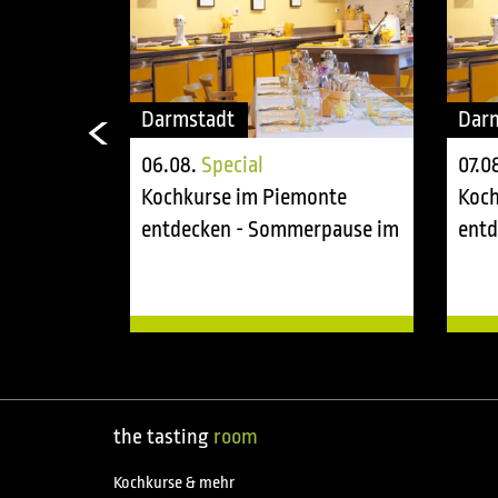
Darmstadt
Dar
06.08.
Special
07.0
onte
Kochkurse im Piemonte
Koch
rpause im
entdecken - Sommerpause im
entd
tasting room
tast
the tasting
room
Kochkurse & mehr