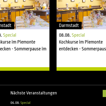
mstadt
Darmstadt
8.
Special
08.08.
Special
kurse im Piemonte
Kochkurse im Piemonte
ecken - Sommerpause im
entdecken - Sommerpaus
ing room
tasting room
Nächste Veranstaltungen
06.08.
Special