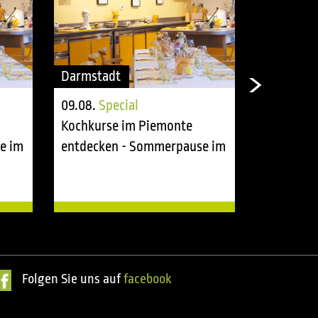
Darmstadt
Darmstad
09.08.
Special
10.08.
Spe
Kochkurse im Piemonte
Kochkurs
e im
entdecken - Sommerpause im
entdecke
tasting room
tasting r
Folgen Sie uns auf
facebook