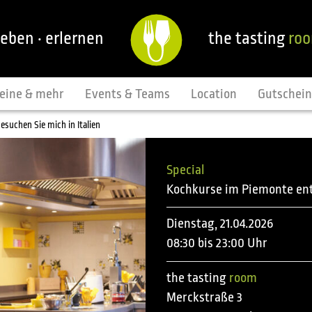
leben · erlernen
the tasting
ro
eine & mehr
Events & Teams
Location
Gutschei
suchen Sie mich in Italien
Special
Kochkurse im Piemonte entd
Dienstag, 21.04.2026
08:30 bis 23:00 Uhr
the tasting
room
Merckstraße 3