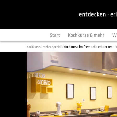
entdecken · er
Start
Kochkurse & mehr
W
Kochkurse im Piemonte entdecken - be
Kochkurse & mehr >
Special >