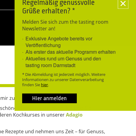
Regelmäßig genussvolle
Grüße erhalten? *
Melden Sie sich zum the tasting room
Newsletter an!
Exklusive Angebote bereits vor
Veröffentlichung
Als erster das aktuelle Programm erhalten
Aktuelles rund um Genuss und den
tasting room Darmstadt
* Die Abmeldung ist jederzeit möglich. Weitere
Informationen zu unserer Datenverarbeitung
finden Sie
hier
.
 mir zu lassen.
Hier anmelden
erschöne
Piemonte
zu reisen. Ich lade Sie
deren Kochkurses in unserer
Adagio
che Rezepte und nehmen uns Zeit – für Genuss,