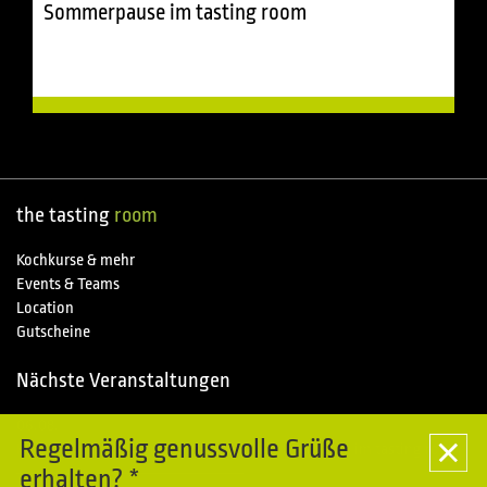
Sommerpause im tasting room
the tasting
room
Kochkurse & mehr
Events & Teams
Location
Gutscheine
Nächste Veranstaltungen
06.08.
Special
Regelmäßig genussvolle Grüße
Kochkurse im Piemonte entdecken - Sommerpause im tasting room
erhalten? *