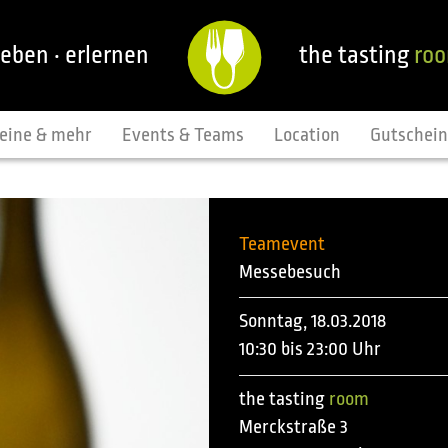
leben · erlernen
the tasting
ro
eine & mehr
Events & Teams
Location
Gutschei
Teamevent
Messebesuch
Sonntag, 18.03.2018
10:30 bis 23:00 Uhr
the tasting
room
Merckstraße 3