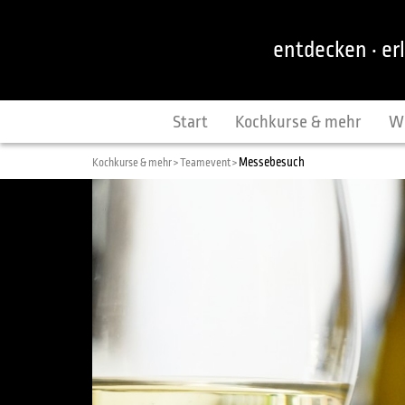
entdecken · er
Start
Kochkurse & mehr
W
Messebesuch
Kochkurse & mehr >
Teamevent >