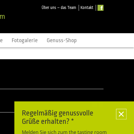
Über uns – das Team
Kontakt
om
ne
Fotogalerie
Genuss-Shop
Regelmäßig genussvolle
Grüße erhalten? *
Melden Sie sich zum the tasting room