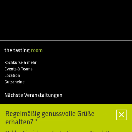
the tasting
room
Kochkurse & mehr
Events & Teams
Location
Gutscheine
Nächste Veranstaltungen
11.08.
Special
Regelmäßig genussvolle Grüße
Kochkurse im Piemonte entdecken - Sommerpause im tasting room
erhalten? *
12.08.
Special