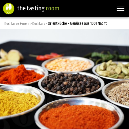
the tasting
room
Togg
navi
Orientküche - Genüsse aus 1001 Nacht
Kochkurse & mehr >
Kochkurs >