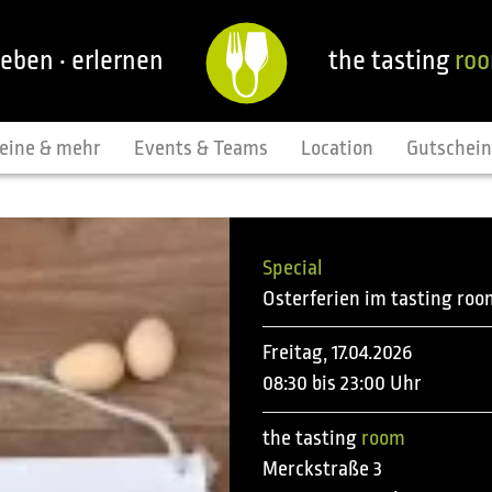
leben · erlernen
the tasting
ro
eine & mehr
Events & Teams
Location
Gutschei
Special
Osterferien im tasting roo
Freitag, 17.04.2026
08:30 bis 23:00 Uhr
the tasting
room
Merckstraße 3