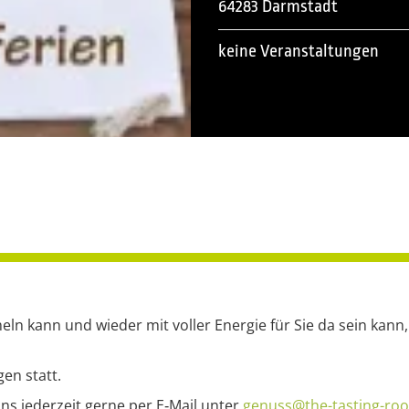
64283 Darmstadt
keine Veranstaltungen
n kann und wieder mit voller Energie für Sie da sein kann,
gen statt.
ns jederzeit gerne per E‑Mail unter
genuss@the-tasting-ro