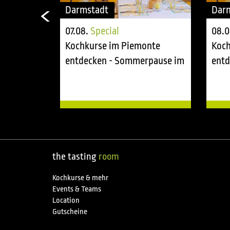
Darmstadt
Dar
07.08.
Special
08.0
onte
Kochkurse im Piemonte
Koch
rpause im
entdecken - Sommerpause im
entd
tasting room
tast
the tasting
room
Kochkurse & mehr
Events & Teams
Location
Gutscheine