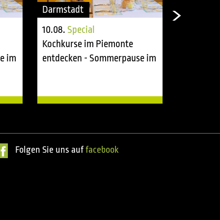
Darmstadt
Darmstad
10.08.
Special
11.08.
Spe
Kochkurse im Piemonte
Kochkurs
e im
entdecken - Sommerpause im
entdecke
tasting room
tasting r
Folgen Sie uns auf
facebook