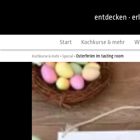
entdecken · er
Start
Kochkurse & mehr
W
Osterferien im tasting room
Kochkurse & mehr >
Special >