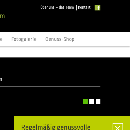
Über uns – das Team
Kontakt
om
ne
Fotogalerie
Genuss-Shop
m
Regelmäßig genussvolle