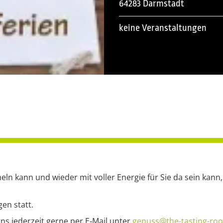
64283 Darmstadt
keine Veranstaltungen
n kann und wieder mit voller Energie für Sie da sein kann,
gen statt.
ns jederzeit gerne per E‑Mail unter
genuss@the-tasting-ro