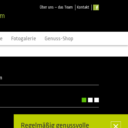
Über uns – das Team
Kontakt
om
ne
Fotogalerie
Genuss-Shop
m
Regelmäßig genussvolle