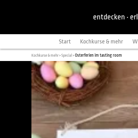
entdecken · er
Start
Kochkurse & mehr
W
Osterferien im tasting room
Kochkurse & mehr >
Special >