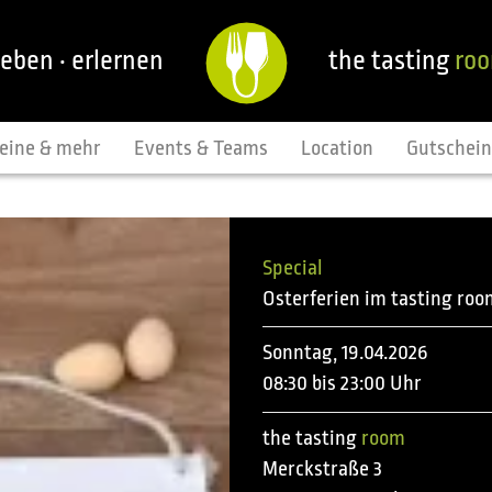
leben · erlernen
the tasting
ro
eine & mehr
Events & Teams
Location
Gutschei
Special
Osterferien im tasting roo
Sonntag, 19.04.2026
08:30 bis 23:00 Uhr
the tasting
room
Merckstraße 3