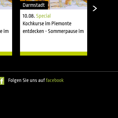
Darmstadt
Darmstad
10.08.
Special
11.08.
Spe
Kochkurse im Piemonte
Kochkurs
e im
entdecken - Sommerpause im
entdecke
tasting room
tasting r
Folgen Sie uns auf
facebook