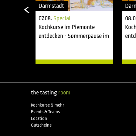
Darmstadt
Dar
07.08.
Special
08.0
onte
Kochkurse im Piemonte
Koch
rpause im
entdecken - Sommerpause im
entd
tasting room
tast
the tasting
room
Kochkurse & mehr
Events & Teams
Location
Gutscheine