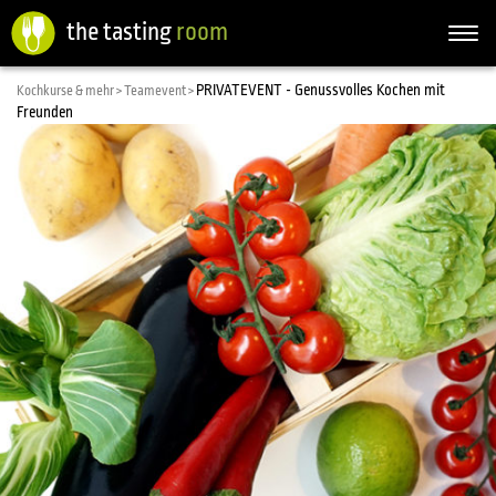
the tasting
room
Togg
navi
PRIVATEVENT - Genussvolles Kochen mit
Kochkurse & mehr >
Teamevent >
Freunden