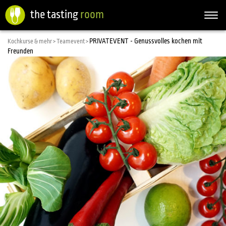
the tasting
room
Togg
navi
PRIVATEVENT - Genussvolles kochen mit
Kochkurse & mehr >
Teamevent >
Freunden