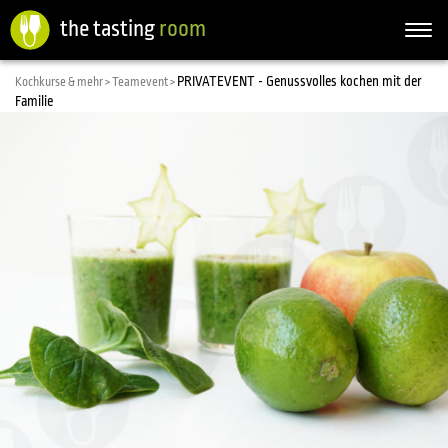
the tasting
room
Togg
navi
PRIVATEVENT - Genussvolles kochen mit der
Kochkurse & mehr >
Teamevent >
Familie