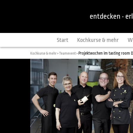
entdecken · er
Start
Kochkurse & mehr
W
Projektwochen im tasting room 
Kochkurse & mehr >
Teamevent >