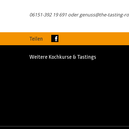
06151-392 19 691 oder genuss@the-tasting-r
Teilen
Weitere Kochkurse & Tastings