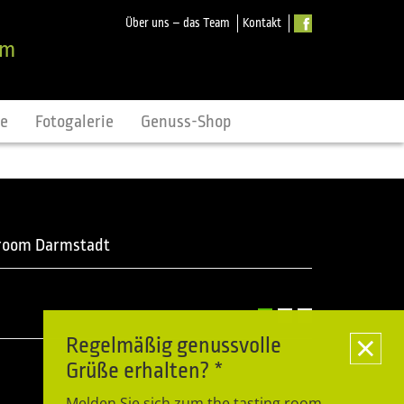
Über uns – das Team
Kontakt
om
ne
Fotogalerie
Genuss-Shop
 room Darmstadt
Regelmäßig genussvolle
Grüße erhalten? *
Melden Sie sich zum the tasting room