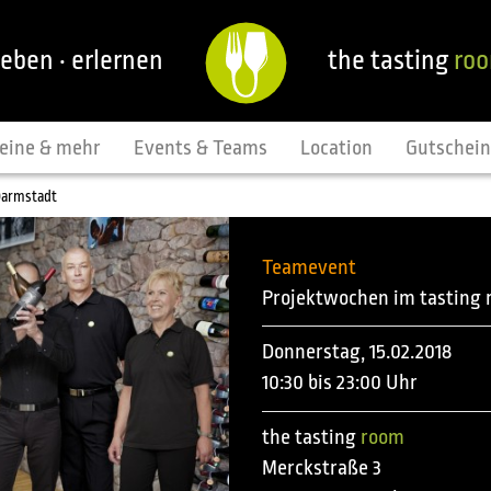
leben · erlernen
the tasting
ro
eine & mehr
Events & Teams
Location
Gutschei
Darmstadt
Teamevent
Projektwochen im tasting
Donnerstag, 15.02.2018
10:30 bis 23:00 Uhr
the tasting
room
Merckstraße 3