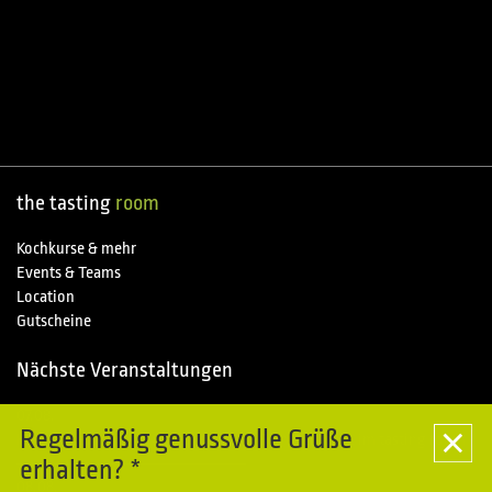
the tasting
room
Kochkurse & mehr
Events & Teams
Location
Gutscheine
Nächste Veranstaltungen
07.08.
Special
Regelmäßig genussvolle Grüße
Kochkurse im Piemonte entdecken - Sommerpause im tasting room
erhalten? *
08.08.
Special