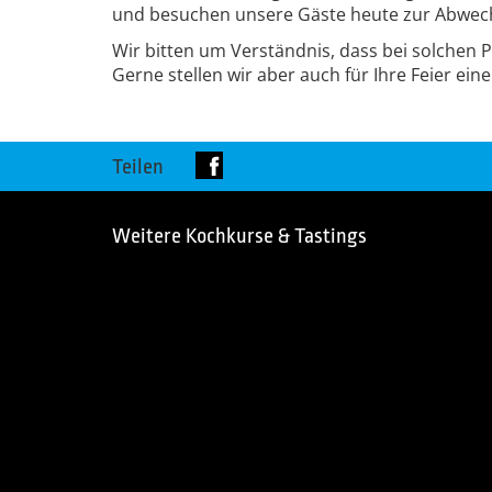
und besuchen unsere Gäste heute zur Abwec
Wir bitten um Verständnis, dass bei solche
Gerne stellen wir aber auch für Ihre Feier e
Teilen
Weitere Kochkurse & Tastings