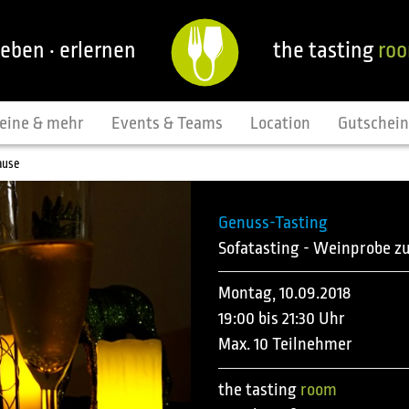
leben · erlernen
the tasting
ro
eine & mehr
Events & Teams
Location
Gutschei
ause
Genuss-Tasting
Sofatasting - Weinprobe z
Montag, 10.09.2018
19:00 bis 21:30 Uhr
Max. 10 Teilnehmer
the tasting
room