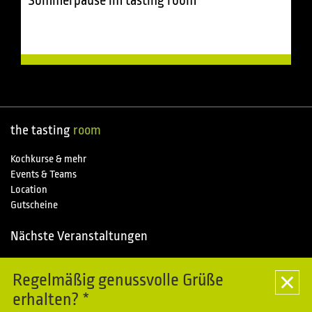
Sommerpause im tasting room
the tasting
room
Kochkurse & mehr
Events & Teams
Location
Gutscheine
Nächste Veranstaltungen
10.08.
Special
Regelmäßig genussvolle Grüße
Kochkurse im Piemonte entdecken - Sommerpause im tasting room
erhalten? *
11.08.
Special