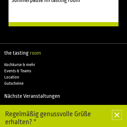
Sommerpause im tasting room
the tasting
room
Kochkurse & mehr
Events & Teams
Location
Gutscheine
Nächste Veranstaltungen
06.08.
Special
Regelmäßig genussvolle Grüße
Kochkurse im Piemonte entdecken - Sommerpause im tasting room
erhalten? *
07.08.
Special