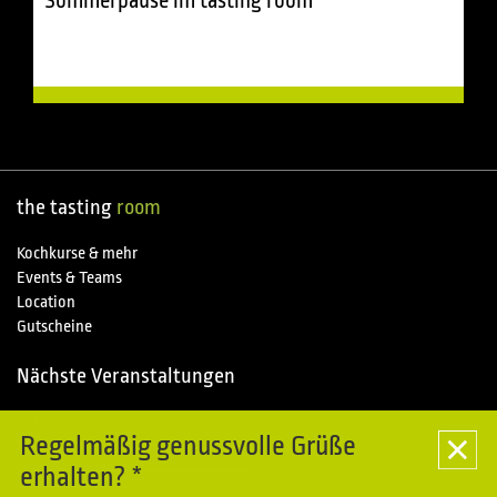
Sommerpause im tasting room
the tasting
room
Kochkurse & mehr
Events & Teams
Location
Gutscheine
Nächste Veranstaltungen
07.08.
Special
Regelmäßig genussvolle Grüße
Kochkurse im Piemonte entdecken - Sommerpause im tasting room
erhalten? *
08.08.
Special