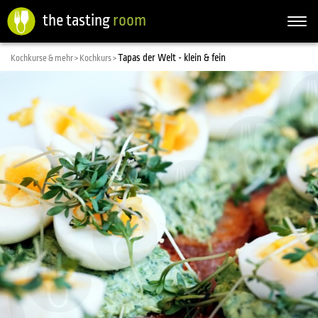
the tasting
room
Togg
navi
Tapas der Welt - klein & fein
Kochkurse & mehr >
Kochkurs >