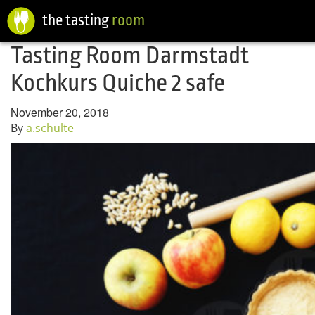
the tasting
room
Tasting Room Darmstadt
Kochkurs Quiche 2 safe
November 20, 2018
By
a.schulte