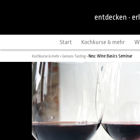
entdecken · er
Start
Kochkurse & mehr
W
Neu: Wine Basics Seminar
Kochkurse & mehr >
Genuss-Tasting >