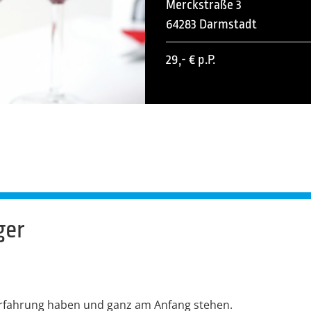
Merckstraße 3
64283 Darmstadt
29,- € p.P.
ger
Erfahrung haben und ganz am Anfang stehen.