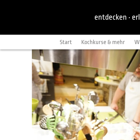
entdecken · er
Start
Kochkurse & mehr
W