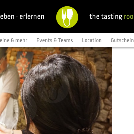
leben · erlernen
the tasting
ro
eine & mehr
Events & Teams
Location
Gutschei