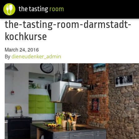
the tasting
room
the-tasting-room-darmstadt-
kochkurse
March 24, 2016
By
dieneudenker_admin